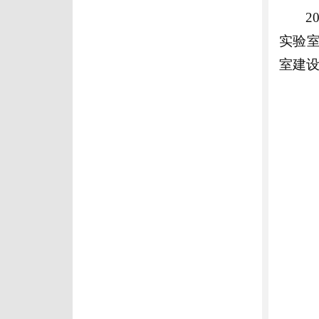
2
实验
室建