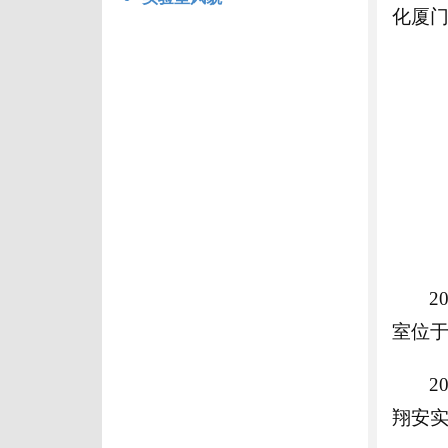
化厦
2
室位于
2
翔安